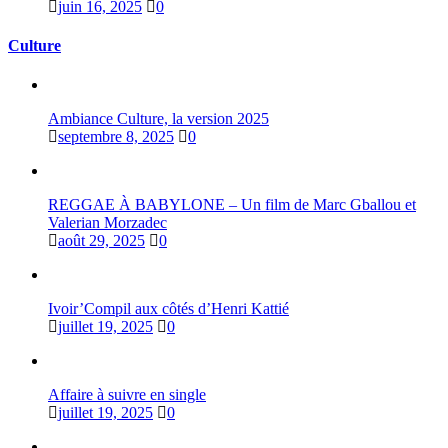
juin 16, 2025
0
Culture
Ambiance Culture, la version 2025
septembre 8, 2025
0
REGGAE À BABYLONE – Un film de Marc Gballou et
Valerian Morzadec
août 29, 2025
0
Ivoir’Compil aux côtés d’Henri Kattié
juillet 19, 2025
0
Affaire à suivre en single
juillet 19, 2025
0