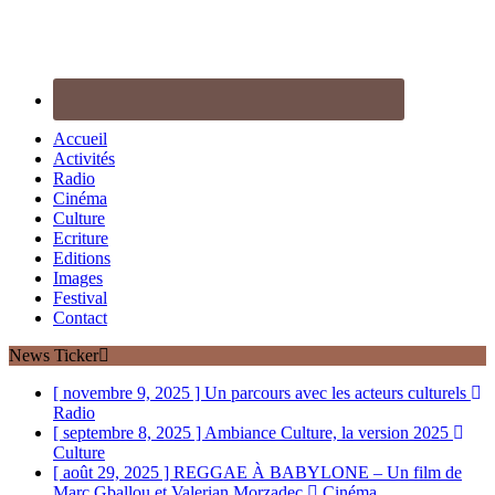
Accueil
Activités
Radio
Cinéma
Culture
Ecriture
Editions
Images
Festival
Contact
News Ticker
[ novembre 9, 2025 ]
Un parcours avec les acteurs culturels
Radio
[ septembre 8, 2025 ]
Ambiance Culture, la version 2025
Culture
[ août 29, 2025 ]
REGGAE À BABYLONE – Un film de
Marc Gballou et Valerian Morzadec
Cinéma